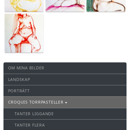
OM MINA BILDER
LANDSKAP
PORTRÄTT
CROQUIS TORRPASTELLER
TANTER LIGGANDE
TANTER FLERA