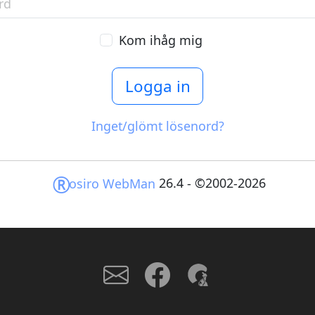
Kom ihåg mig
Inget/glömt lösenord?
®
26.4 - ©2002-2026
osiro WebMan