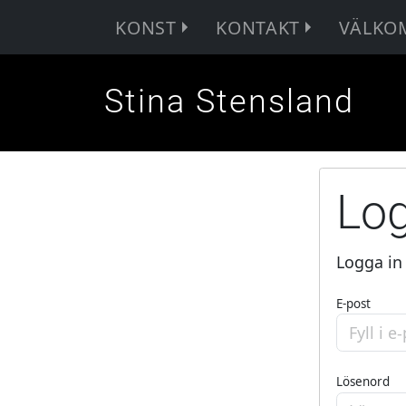
KONST
KONTAKT
VÄLKO
Stina Stensland
Log
Logga in 
E-post
Lösenord