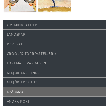
OM MINA BILDER
LANDSKAP
PORTRÄTT
CROQUIS TORRPASTELLER
FÖREMÅL I VARDAGEN
MILJÖBILDER INNE
MILJÖBILDER UTE
NYÅRSKORT
ANDRA KORT